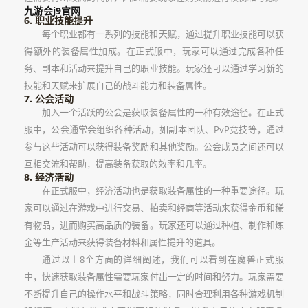
九游会j9官网
6. 职业技能提升
每个职业都有一系列的技能和天赋，通过提升职业技能可以获
得额外的装备属性加成。在正式服中，玩家可以通过完成各种任
务、副本和活动来提升自己的职业技能。玩家还可以通过学习新的
技能和天赋来扩展自己的战斗能力和装备属性。
7. 公会活动
加入一个活跃的公会是获取装备属性的一种有效途径。在正式
服中，公会通常会组织各种活动，如副本团队、PvP竞技等，通过
参与这些活动可以获得装备奖励和其他奖励。公会成员之间还可以
互相交流和帮助，提高装备获取的效率和几率。
8. 经济活动
在正式服中，经济活动也是获取装备属性的一种重要途径。玩
家可以通过在游戏中进行交易、拍卖和经商等活动来获得金币和稀
有物品，进而购买高品质的装备。玩家还可以通过种植、制作和炼
金等生产活动来获得装备材料和属性提升的道具。
通过以上8个方面的详细阐述，我们可以看到在魔兽正式服
中，快速获取装备属性需要玩家付出一定的时间和努力。玩家需要
不断提升自己的操作水平和战斗策略，同时合理利用各种游戏机制