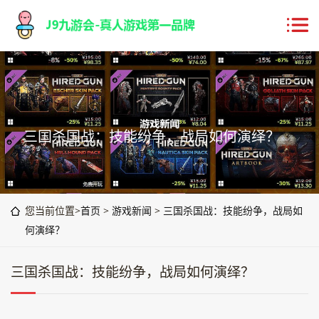
三国杀国战：技能纷争，战局如何演绎？
您当前位置>
首页
>
游戏新闻
>
三国杀国战：技能纷争，战局如
何演绎？
三国杀国战：技能纷争，战局如何演绎？