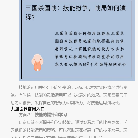
技能的运用并不是固定不变的，玩家可以根据实际情况进行变
通。有时候，技能的灵活运用可以带来意外的效果。玩家需要善于
思考和创新，发挥自己的想象力和判断力，将技能运用到极致。
九游会j9官网入口
方面八：技能的提升和学习
玩家应该不断提升和学习技能。通过观看高手的比赛录像，学
习他们的技能运用和策略，可以帮助玩家提高自己的技能水平。玩
家也可以与其他玩家交流和分享技能心得，共同进步。