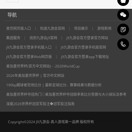
导航
首页网页版入口
知道九游会官网
项目展示
游戏新闻
集团服务
找到九游会j9官网
j9九游会官方登录官方网站
1
j9九游会官方登录手机版入口
j9九游会官方登录手机版官网
j9九游会官方登录Web网页版
j9九游会官方登录app下载地址
美加墨世界杯(官方中文网站) - -2026WorldCup
2026年美加墨世界杯 | 官方中文网站
190bp踢球者完场比分 | 最新足球比分、赛事结果与数据分析
美加墨世界杯夺冠热门◇美加墨世界杯夺冠赔率表比分竞猜与大小球玩法参考
深度2026世界杯冠亚军投注◆冠军投注指南
Copyright©2024 J9九游会-真人游戏第一品牌 版权所有
XML地图
网站统计